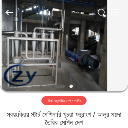
Henan
Zhiyuan
Starch
Engineering
Machinery
Co.,ltd.
All
Rights
বাড়ি
Reserved.
পণ্য
আমাদের
সম্পর্কে
কারখানা
স্টার্চ যন্ত্রপাতি স্পেস পার্টস
ভ্রমণ
স্বয়ংক্রিয় স্টার্চ মেশিনারি খুচরা যন্ত্রাংশ / আলুর ময়দা
মান
তৈরির মেশিন দেশ