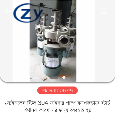
Henan
Zhiyuan
Starch
Engineering
Machinery
Co.,ltd.
All
Rights
বাড়ি
Reserved.
পণ্য
আমাদের
সম্পর্কে
কারখানা
স্টার্চ যন্ত্রপাতি স্পেস পার্টস
ভ্রমণ
স্টেইনলেস স্টিল 304 ফাইবার পাম্প ব্যাপকভাবে স্টার্চ
মান
ইথানল কারখানার জন্য ব্যবহৃত হয়