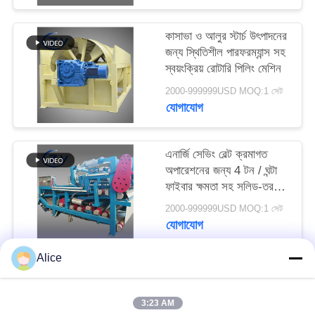
PRIVACY
POLICY
কাসাভা ও আলুর স্টার্চ উৎপাদনের
জন্য স্থিতিশীল পারফরম্যান্স সহ
স্বয়ংক্রিয় রোটারি পিলিং মেশিন
2000-999999USD MOQ:1 সেট
যোগাযোগ
এনার্জি সেভিং বেল্ট ক্রমাগত
অপারেশনের জন্য 4 টন / ঘন্টা
ফাইবার ক্ষমতা সহ সলিড-তরল
বিচ্ছেদ ডিওয়াটারিং মেশিন
2000-999999USD MOQ:1 সেট
যোগাযোগ
Alice
সব
3:23 AM