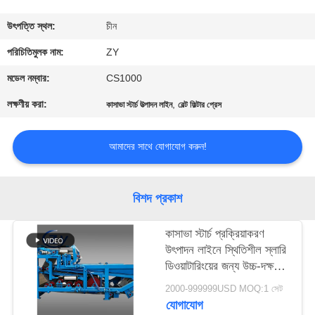
নিয়ন্ত্রণ
উৎপত্তি স্থল:
চীন
যোগাযোগ
পরিচিতিমুলক নাম:
ZY
করুন
মডেল নম্বার:
CS1000
লক্ষণীয় করা:
,
কাসাভা স্টার্চ উত্পাদন লাইন
বেল্ট ফিল্টার প্রেস
খবর
আমাদের সাথে যোগাযোগ করুন!
উদ্ধৃতির
জন্য
বিশদ প্রকাশ
আবেদন
কাসাভা স্টার্চ প্রক্রিয়াকরণ
উৎপাদন লাইনে স্থিতিশীল স্লারি
সাইট
ডিওয়াটারিংয়ের জন্য উচ্চ-দক্ষতা
ম্যাপ
বেল্ট ডিহাইড্রেশন ফিল্টার
2000-999999USD MOQ:1 সেট
যোগাযোগ