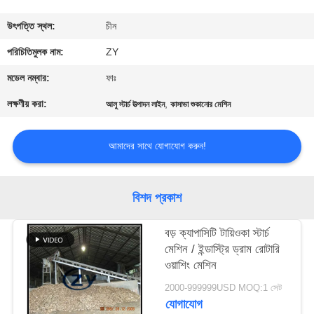
নিয়ন্ত্রণ
উৎপত্তি স্থল:
চীন
যোগাযোগ
পরিচিতিমুলক নাম:
ZY
করুন
মডেল নম্বার:
ফাঃ
লক্ষণীয় করা:
,
আলু স্টার্চ উত্পাদন লাইন
কাসাভা শুকানোর মেশিন
খবর
আমাদের সাথে যোগাযোগ করুন!
উদ্ধৃতির
জন্য
বিশদ প্রকাশ
আবেদন
বড় ক্যাপাসিটি টায়িওকা স্টার্চ
মেশিন / ইন্ডাস্ট্রি ড্রাম রোটারি
সাইট
ওয়াশিং মেশিন
ম্যাপ
2000-999999USD MOQ:1 সেট
যোগাযোগ