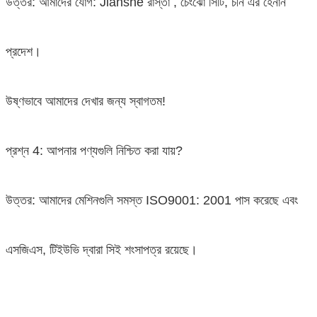
উত্তর: আমাদের যোগ:
Jianshe
রাস্তা
,
চেংঝো সিটি, চীন এর হেনান
প্রদেশ।
উষ্ণভাবে আমাদের দেখার জন্য স্বাগতম!
প্রশ্ন 4: আপনার পণ্যগুলি নিশ্চিত করা যায়?
উত্তর: আমাদের মেশিনগুলি সমস্ত ISO9001: 2001 পাস করেছে এবং
এসজিএস, টিইউভি দ্বারা সিই শংসাপত্র রয়েছে।