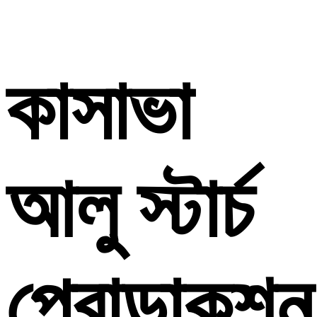
কাসাভা
আলু স্টার্চ
প্রোডাকশন