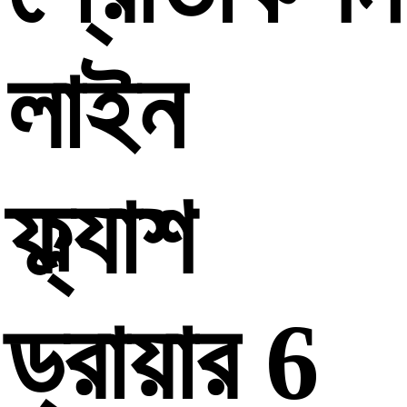
লাইন
ফ্ল্যাশ
ড্রায়ার 6