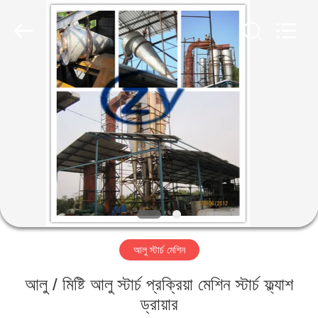
Henan
Zhiyuan
Starch
Engineering
Machinery
Co.,ltd.
All
Rights
বাড়ি
Reserved.
পণ্য
আমাদের
সম্পর্কে
কারখানা
আলু স্টার্চ মেশিন
ভ্রমণ
আলু / মিষ্টি আলু স্টার্চ প্রক্রিয়া মেশিন স্টার্চ ফ্ল্যাশ
মান
ড্রায়ার