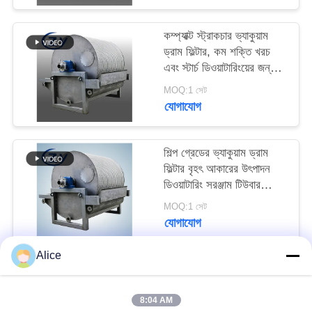
PRIVACY
POLICY
কম্প্যাক্ট স্ট্রাকচার ভ্যাকুয়াম
ড্রাম ফিল্টার, কম শক্তি খরচ
এবং স্টার্চ ডিওয়াটারিংয়ের জন্য
স্টেইনলেস স্টিল SS304
MOQ:1 সেট
যোগাযোগ
শিল্প গ্রেডের ভ্যাকুয়াম ড্রাম
ফিল্টার বৃহৎ আকারের উৎপাদন
ডিওয়াটারিং সরঞ্জাম টিউবার
স্টার্চের জন্য
MOQ:1 সেট
যোগাযোগ
Alice
সব
8:04 AM