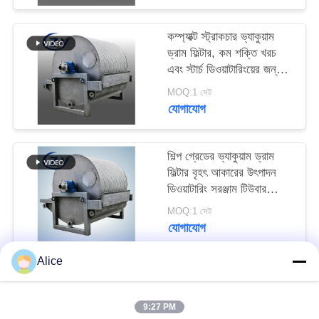
PRIVACY
POLICY
কম্প্যাক্ট স্ট্রাকচার ভ্যাকুয়াম
ড্রাম ফিল্টার, কম শক্তি খরচ
এবং স্টার্চ ডিওয়াটারিংয়ের জন্য
স্টেইনলেস স্টিল SS304
MOQ:1 সেট
যোগাযোগ
শিল্প গ্রেডের ভ্যাকুয়াম ড্রাম
ফিল্টার বৃহৎ আকারের উৎপাদন
ডিওয়াটারিং সরঞ্জাম টিউবার
স্টার্চের জন্য
MOQ:1 সেট
যোগাযোগ
Alice
সব
9:27 PM