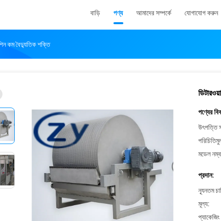
বাড়ি
পণ্য
আমাদের সম্পর্কে
যোগাযোগ করুন
মেশিন কম বৈদ্যুতিক শক্তি
ডিটারওয়া
পণ্যের বি
উৎপত্তি স
পরিচিতিমু
মডেল নম্ব
প্রদান:
ন্যূনতম চ
মূল্য:
প্যাকেজিং