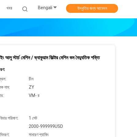
Bengali
খবর
উদ্ধৃতির জন্য আবেদন
ইং আলু স্টার্চ মেশিন / ভ্যাকুয়াম ফিল্টার মেশিন কম বৈদ্যুতিক শক্তি
বরণ:
্থল:
চীন
লক নাম:
ZY
ার:
VM- র
াহিদার পরিমাণ:
1 সেট
2000-999999USD
 বিবরণ:
সাধারণ প্যাকিং