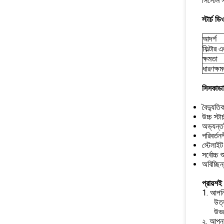
সিস্টেম
স্টার্চ ড
আদর্শ
ফিল্টার 
ক্ষমতা
ধারণক্ষম
সিসকাডানি
বৈদ্যুত
উচ্চ স্টা
অভ্যন্ত
পরিবর্তনশ
স্টেলাইট 
সর্বোচ্চ 
অবিচ্ছিন্
প্রায়শই
1. আপনি 
উত্
উভয
২. আপনা