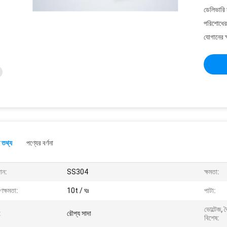
ডেলিভারি 
পরিশোধের 
যোগানের ক
 তথ্য
পণ্যের বর্ণনা
ান:
SS304
ক্ষমতা:
ণক্ষমতা:
10t / ঘঃ
পাটা:
ভোল্টেজ, 
:
রৌপ্য সাদা
বিশেষ: