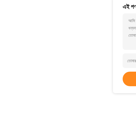
এই পণ্
আমি আ
ধন্যব
তোমা