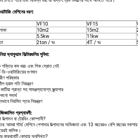
 সহ চলতে পারে এবং বিভিন্ন ধরণের খাদ্য-গ্রেড বিকল্পের সাথে আসতে পারে।
িওয়াটারিং মেশিনের ধরণ:
VF10
VF15
এলাকা
10m2
15m2
5.5kw
11kw
তা
2ton / ঘঃ
4T / ঘঃ
য়া ভ্যাকুয়াম ফিল্টারগুলির সুবিধা:
িক শক্তির কম খরচ এবং পিক স্রোত নেই
র্চ ডি-ওয়াটারিংয়ের গুণমান
রীণ পরিষ্কার
ীল ড্রাম গতি নিয়ন্ত্রণ
কাটিয়া প্রান্ত সহ সামঞ্জস্যযোগ্য স্ক্র্যাপার
শুকনো পদার্থ
নভাবে নিয়মিত স্তর নিয়ন্ত্রণ
 জিজ্ঞাসিত প্রশ্নাবলী:
উত্পাদন বা ট্রেডিং কোম্পানী?
তর: আমরা স্টার্চ মেশিনে পেশাদার উত্পাদনের অভিজ্ঞতা এবং 13 বছরেরও বেশি বছরের নকশায়
়েরই মালিক।
র কারখানাটি কোথায় অবস্থিত?