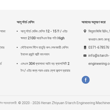
আলু স্টার্চ মেশিন
আমাদের অনুসরণ করো
যাসাভা
আলু স্টার্চ মেকিং মেশিন 12 - 15 টি / এইচ
জিয়ুয়াংজিজি বিল্ডিং
ক্ষমতা 2100 আরপিএম উচ্চ গতি High
ঝংগুয়ান জেলা ঝেংঝু
ইবার
স্টেইনলেস স্টিল হাতুড়ি কল পেষণকারী মেশিন
0371-678576
ইথানল প্ল্যান্ট মাল্টি ফাংশনাল
info@starch-
্চ
এসএস 304 ক্যাসাভা আটা বড় ক্যাপাসিটি 2
engineering.
টন / এইচ জন্য গরম এয়ার ফ্লো ফ্ল্যাশ ড্রায়ার
রসেসিং মেশিন সরবরাহকারী. © 2020 - 2026 Henan Zhiyuan Starch Engineering Machin