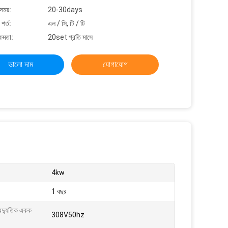
সময়:
20-30days
শর্ত:
এল / সি, টি / টি
্ষমতা:
20set প্রতি মাসে
ভালো দাম
যোগাযোগ
4kw
1 বছর
বৈদ্যুতিক একক
308V50hz