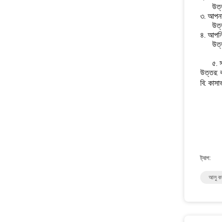
উত্
৩. আপনার
উত্
৪. আপনি
উত্
৫. 
উত্তর: ক
বি: কাসাভ
ট্যাগ:
আলু কা