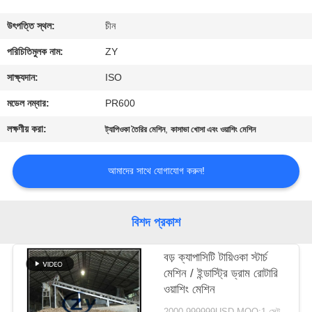
নিয়ন্ত্রণ
উৎপত্তি স্থল:
চীন
যোগাযোগ
পরিচিতিমুলক নাম:
ZY
করুন
সাক্ষ্যদান:
ISO
মডেল নম্বার:
PR600
খবর
লক্ষণীয় করা:
,
ট্যাপিওকা তৈরির মেশিন
কাসাভা খোসা এবং ওয়াশিং মেশিন
উদ্ধৃতির
আমাদের সাথে যোগাযোগ করুন!
জন্য
আবেদন
বিশদ প্রকাশ
সাইট
বড় ক্যাপাসিটি টায়িওকা স্টার্চ
মেশিন / ইন্ডাস্ট্রি ড্রাম রোটারি
ম্যাপ
ওয়াশিং মেশিন
2000-999999USD MOQ:1 সেট