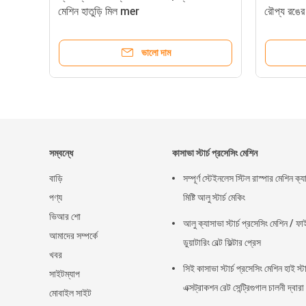
মেশিন হাতুড়ি মিল mer
রৌপ্য রঙের
ভালো দাম
সম্বন্ধে
কাসাভা স্টার্চ প্রসেসিং মেশিন
বাড়ি
সম্পূর্ণ স্টেইনলেস স্টিল রাস্পার মেশিন ক্
পণ্য
মিষ্টি আলু স্টার্চ মেকিং
ভিআর শো
আলু ক্যাসাভা স্টার্চ প্রসেসিং মেশিন / ফা
আমাদের সম্পর্কে
ডুয়াটারিং বেল্ট ফিল্টার প্রেস
খবর
সিই কাসাভা স্টার্চ প্রসেসিং মেশিন হাই স্টার
সাইটম্যাপ
এক্সট্রাকশন রেট সেন্ট্রিগুগাল চালনী দ্বারা
মোবাইল সাইট