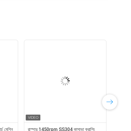
র্চ মেশিন
রাস্পার 1450rpm SS304 কাসাভা ক্রাশিং