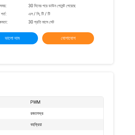
সময়:
30 দিনের পরে ডাউন পেমেন্ট পেয়েছে
শর্ত:
এল / সি, টি / টি
্ষমতা:
30 প্রতি মাসে সেট
ভালো দাম
যোগাযোগ
PWM
রজতশুভ্র
বহুক্রিয়া