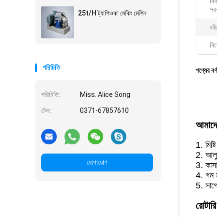
বিক
সরব
25t/H ট্যাপিওকা মেকিং মেশিন
কাঁ
বিশ
পরিচিতি
পণ্যের বর্
পরিচিতি:
Miss. Alice Song
টেল:
0371-67857610
আমাদে
1. মিষ্ট
2. আলু 
যোগাযোগ
3. কাসাভ
4. গম ম
5. সাগো
রোটারি