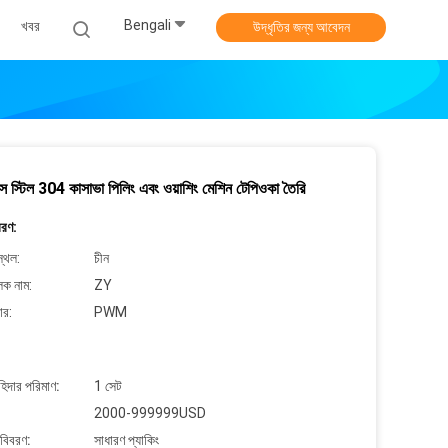
Bengali
খবর
উদ্ধৃতির জন্য আবেদন
স স্টিল 304 কাসাভা পিলিং এবং ওয়াশিং মেশিন টেপিওকা তৈরি
বরণ:
্থল:
চীন
লক নাম:
ZY
ার:
PWM
াহিদার পরিমাণ:
1 সেট
2000-999999USD
 বিবরণ:
সাধারণ প্যাকিং