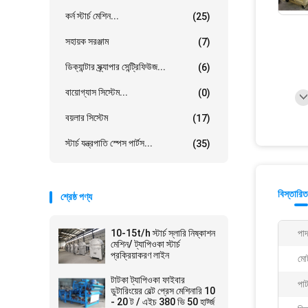
কর্ন স্টার্চ মেশিন...
(25)
সহায়ক সরঞ্জাম
(7)
ডিক্যান্টার স্ক্র্যাপার সেন্ট্রিফিউজ...
(6)
বায়োগ্যাস সিস্টেম...
(0)
বয়লার সিস্টেম
(17)
স্টার্চ যন্ত্রপাতি স্পেস পার্টস...
(35)
বিস্তারিত
শ্রেষ্ঠ পণ্য
10-15t/h স্টার্চ স্লারি নিষ্কাশন
পাদ
মেশিন/ ট্যাপিওকা স্টার্চ
প্রক্রিয়াকরণ লাইন
মো
টাটকা ট্যাপিওকা ফাইবার
পাট
ডুটারিংয়ের বেল্ট প্রেস মেশিনারি 10
- 20 ট / এইচ 380 ভি 50 হার্ট্জ