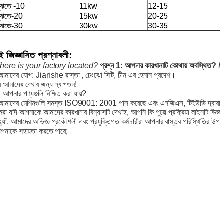
ীবুঝতে -10
11kw
12-15
ীবুঝতে-20
15kw
20-25
ীবুঝতে-30
30kw
30-35
শই জিজ্ঞাসিত প্রশ্নাবলী:
ere is your factory located?
প্রশ্ন 1: আপনার কারখানাটি কোথায় অবস্থিত?
 আমাদের যোগ:
Jianshe
রাস্তা
,
চেংঝো সিটি, চীন এর হেনান প্রদেশ।
ে আমাদের দেখার জন্য স্বাগতম!
: আপনার পণ্যগুলি নিশ্চিত করা যায়?
আমাদের মেশিনগুলি সমস্ত ISO9001: 2001 পাস করেছে এবং এসজিএস, টিইউভি দ্বারা 
া যদি আপনাকে আমাদের কারখানার বিন্যাসটি দেখাই, আপনি কি পুরো প্রক্রিয়া লাইনটি ড
্যাঁ, আমাদের অভিজ্ঞ প্রকৌশলী এবং প্রযুক্তিগত কর্মচারীরা আপনার বাস্তব পরিস্থিতির উপর 
নাকে সহায়তা করতে পারে;