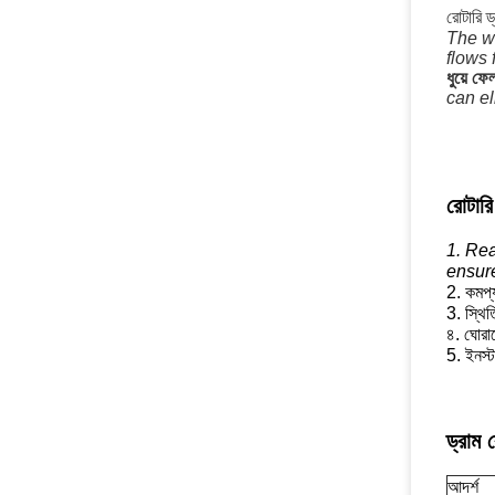
রোটারি ড
The wa
flows 
ধুয়ে ফে
can el
রোটারি 
1. Rea
ensure
2. কমপ্য
3. স্থি
৪. ঘোরানো
5. ইনস্
ড্রাম 
আদর্শ