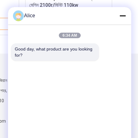
মেশিন 2100r/মিনিট 110kw
Alice
ভালো দাম
6:34 AM
Good day, what product are you looking 
for?
আমাদের মেইল ​​করুন
, জিয়ান শেরোড,
 শহর, হানান
10
com
পাঠান