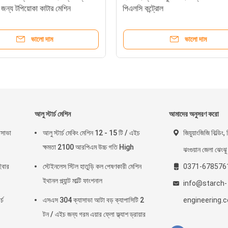
 জন্য টপিয়োকা কাটার মেশিন
পিএলসি কন্ট্রোল
ভালো দাম
ভালো দাম
আলু স্টার্চ মেশিন
আমাদের অনুসরণ করো
যাসাভা
আলু স্টার্চ মেকিং মেশিন 12 - 15 টি / এইচ
জিয়ুয়াংজিজি বিল্ডিং
ক্ষমতা 2100 আরপিএম উচ্চ গতি High
ঝংগুয়ান জেলা ঝেংঝু
ইবার
স্টেইনলেস স্টিল হাতুড়ি কল পেষণকারী মেশিন
0371-678576
ইথানল প্ল্যান্ট মাল্টি ফাংশনাল
info@starch-
্চ
এসএস 304 ক্যাসাভা আটা বড় ক্যাপাসিটি 2
engineering.
টন / এইচ জন্য গরম এয়ার ফ্লো ফ্ল্যাশ ড্রায়ার