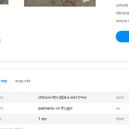
ডেলিভারি 
পরিশোধের 
যোগানের ক
 তথ্য
পণ্যের বর্ণনা
ান:
স্টেইনলেস স্টিল 304 বা কার্বন ইস্পাত
আদর্শ:
টর:
seimens এবং চীন ব্র্যান্ড
রঙ:
া:
1 বছর
ক্রিয়া: