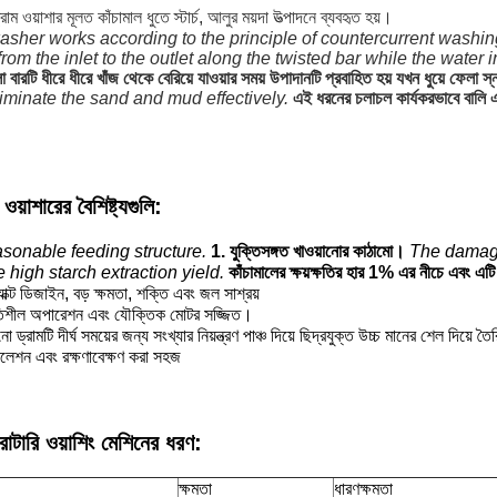
্রাম ওয়াশার মূলত কাঁচামাল ধুতে স্টার্চ, আলুর ময়দা উত্পাদনে ব্যবহৃত হয়।
sher works according to the principle of countercurrent washin
from the inlet to the outlet along the twisted bar while the water 
লা বারটি ধীরে ধীরে খাঁজ থেকে বেরিয়ে যাওয়ার সময় উপাদানটি প্রবাহিত হয় যখন ধুয়ে ফেলা 
iminate the sand and mud effectively.
এই ধরনের চলাচল কার্যকরভাবে বালি
ওয়াশারের বৈশিষ্ট্যগুলি:
sonable feeding structure.
1. যুক্তিসঙ্গত খাওয়ানোর কাঠামো।
The damage
 high starch extraction yield.
কাঁচামালের ক্ষয়ক্ষতির হার 1% এর নীচে এবং এটি 
াক্ট ডিজাইন, বড় ক্ষমতা, শক্তি এবং জল সাশ্রয়
তিশীল অপারেশন এবং যৌক্তিক মোটর সজ্জিত।
 ড্রামটি দীর্ঘ সময়ের জন্য সংখ্যার নিয়ন্ত্রণ পাঞ্চ দিয়ে ছিদ্রযুক্ত উচ্চ মানের শেল দিয়ে ত
টলেশন এবং রক্ষণাবেক্ষণ করা সহজ
রোটারি ওয়াশিং মেশিনের ধরণ:
ক্ষমতা
ধারণক্ষমতা