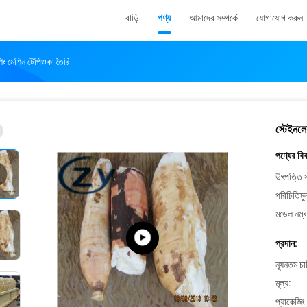
বাড়ি
পণ্য
আমাদের সম্পর্কে
যোগাযোগ করুন
িং মেশিন টেপিওকা তৈরি
স্টেইনলে
পণ্যের বি
উৎপত্তি স
পরিচিতিমু
মডেল নম্ব
প্রদান:
ন্যূনতম চ
মূল্য:
প্যাকেজিং