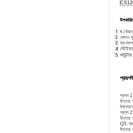
CS12
উপকারিত
ঘ।
উচ্চত
কোনও মৃত
স্ব-নকশা
স্টেইন
কাউন্টা
প্রায়শ
প্রশ্ন 
উত্তর:
উষ্ণভাব
প্রশ্ন 2
উত্তর: 
Q3: আমর
উত্তর: হ