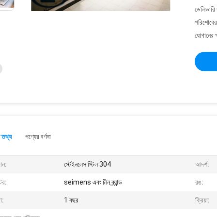
ডেলিভারি 
পরিশোধের 
যোগানের ক
 তথ্য
পণ্যের বর্ণনা
ান:
স্টেইনলেস স্টিল 304
আদর্শ:
টর:
seimens এবং চীন ব্র্যান্ড
রঙ:
া:
1 বছর
ক্রিয়া: