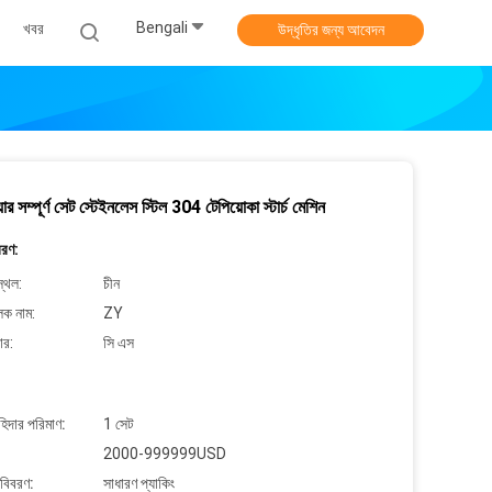
Bengali
খবর
উদ্ধৃতির জন্য আবেদন
ার সম্পূর্ণ সেট স্টেইনলেস স্টিল 304 টেপিয়োকা স্টার্চ মেশিন
বরণ:
্থল:
চীন
লক নাম:
ZY
ার:
সি এস
াহিদার পরিমাণ:
1 সেট
2000-999999USD
 বিবরণ:
সাধারণ প্যাকিং