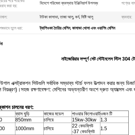
্রয়ের পরে পরিষেবা
বিদেশে পরিষেবা ব্যবস্থায় ইঞ্জিনিয়ার্স উপলব্ধ
পণ্যের না
রাহ করা হয়:
চামাল:
টাটকা কাসাভা, তাজা আলু, কর্ন, মিষ্টি আলু
ব্যবহার:
েষভাবে তুলে ধরা:
ট্যাপিওকা তৈরির মেশিন
,
কাসাভা খোসা এবং ওয়াশিং মেশিন
ণনা
নাইজেরিয়ার সম্পূর্ণ সেট স্টেইনলেস স্টিল 304 টেপ
িফিউগাল এক্সট্রাকশন সিউগুলি সর্বাধিক সম্ভাব্য স্টার্চ ফলন উত্পাদন করার জন্য 
 নিয়ন্ত্রণ)।সহজ রক্ষণাবেক্ষণ: মেশিনের অভ্যন্তরীণ অংশে দ্রুত অ্যাক্সেস এবং 
 নিষ্কাশন চালনের ধরণ:
ব্যাস ঘুড়ি
কাজের মডেল
পাওয়ার কিলোওয়াট
ওজন টি
0
850mm
চালিয়ে
15kw-30kw
1.3
22 কেডব্লিউ
00
1000mm
চালিয়ে
1.5
-37 কেডব্লিউ