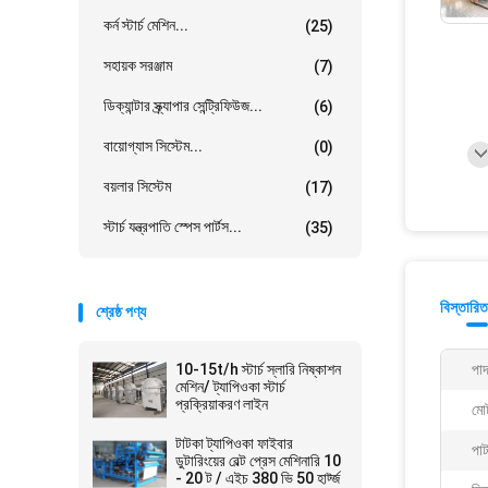
কর্ন স্টার্চ মেশিন...
(25)
সহায়ক সরঞ্জাম
(7)
ডিক্যান্টার স্ক্র্যাপার সেন্ট্রিফিউজ...
(6)
বায়োগ্যাস সিস্টেম...
(0)
বয়লার সিস্টেম
(17)
স্টার্চ যন্ত্রপাতি স্পেস পার্টস...
(35)
বিস্তারিত
শ্রেষ্ঠ পণ্য
10-15t/h স্টার্চ স্লারি নিষ্কাশন
পাদ
মেশিন/ ট্যাপিওকা স্টার্চ
প্রক্রিয়াকরণ লাইন
মো
টাটকা ট্যাপিওকা ফাইবার
পাট
ডুটারিংয়ের বেল্ট প্রেস মেশিনারি 10
- 20 ট / এইচ 380 ভি 50 হার্ট্জ