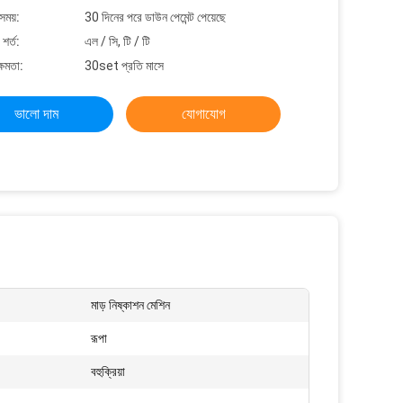
সময়:
30 দিনের পরে ডাউন পেমেন্ট পেয়েছে
শর্ত:
এল / সি, টি / টি
্ষমতা:
30set প্রতি মাসে
ভালো দাম
যোগাযোগ
মাড় নিষ্কাশন মেশিন
রূপা
বহুক্রিয়া