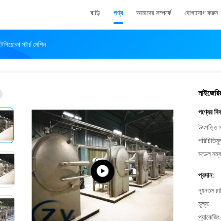
বাড়ি
পণ্য
আমাদের সম্পর্কে
যোগাযোগ করুন
েপিয়োকা স্টার্চ মেশিন
নাইজেরিয়
পণ্যের বি
উৎপত্তি স
পরিচিতিমু
মডেল নম্ব
প্রদান:
ন্যূনতম চ
মূল্য:
প্যাকেজিং