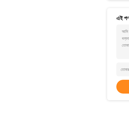
এই পণ্
আমি আ
ধন্যব
তোমা