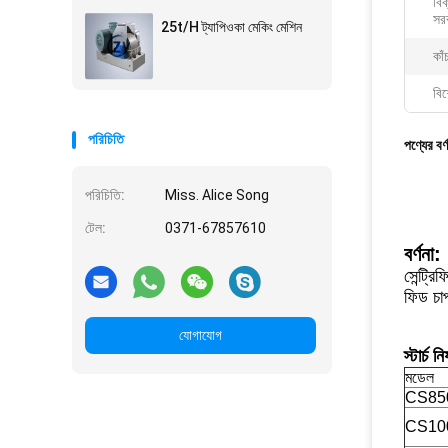
বিক
সরব
25t/H ট্যাপিওকা মেকিং মেশিন
কাঁ
বিশ
পরিচিতি
পণ্যের বর্
পরিচিতি:
Miss. Alice Song
টেল:
0371-67857610
বর্ণনা:
সেন্ট্র
ফিড চাপ
যোগাযোগ
স্টার্চ
মডেল
CS85
CS10