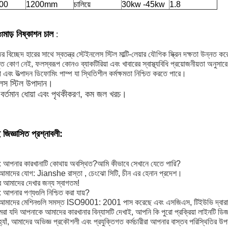
00
1200mm
চালিয়ে
30kw -45kw
1.8
মাড় নিষ্কাশন চাল
া
:
র বিচ্ছেদ হারের সাথে স্বতন্ত্র স্টেইনলেস স্টিল মাল্টি-লেয়ার যৌগিক স্ক্রিন দক্ষতা উন্নত ক
 কোণ নেই, ফলস্বরূপ কোনও ব্যাকটিরিয়া এবং খাবারের স্বাস্থ্যবিধি প্রয়োজনীয়তা অনুসার
 এবং উত্পাদন ডিফোমিং পাম্প যা স্থিতিশীল কর্মক্ষমতা নিশ্চিত করতে পারে।
লেস স্টিল উপাদান।
র বর্তমান ধোয়া এবং পৃথকীকরণ, কম জল খরচ।
ই জিজ্ঞাসিত প্রশ্নাবলী:
1: আপনার কারখানাটি কোথায় অবস্থিত?আমি কীভাবে সেখানে যেতে পারি?
 আমাদের যোগ:
Jianshe
রাস্তা
,
চেংঝো সিটি, চীন এর হেনান প্রদেশ।
ে আমাদের দেখার জন্য স্বাগতম!
: আপনার পণ্যগুলি নিশ্চিত করা যায়?
আমাদের মেশিনগুলি সমস্ত ISO9001: 2001 পাস করেছে এবং এসজিএস, টিইউভি দ্বারা 
া যদি আপনাকে আমাদের কারখানার বিন্যাসটি দেখাই, আপনি কি পুরো প্রক্রিয়া লাইনটি ড
্যাঁ, আমাদের অভিজ্ঞ প্রকৌশলী এবং প্রযুক্তিগত কর্মচারীরা আপনার বাস্তব পরিস্থিতির উপর 