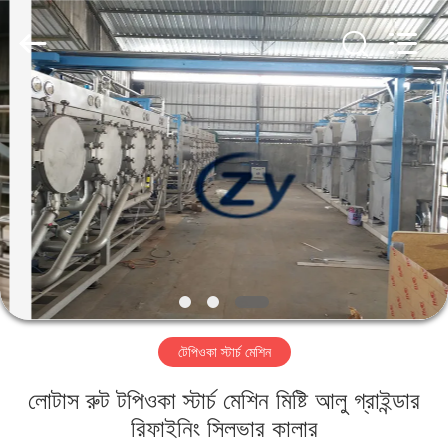
Henan
Zhiyuan
Starch
Engineering
Machinery
Co.,ltd.
All
Rights
বাড়ি
Reserved.
পণ্য
আমাদের
সম্পর্কে
কারখানা
টেপিওকা স্টার্চ মেশিন
ভ্রমণ
লোটাস রুট টপিওকা স্টার্চ মেশিন মিষ্টি আলু গ্রাইন্ডার
মান
রিফাইনিং সিলভার কালার