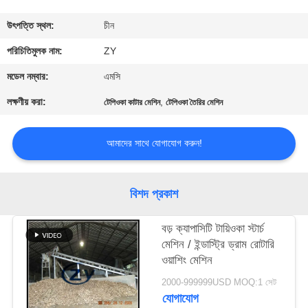
নিয়ন্ত্রণ
উৎপত্তি স্থল:
চীন
যোগাযোগ
পরিচিতিমুলক নাম:
ZY
করুন
মডেল নম্বার:
এমসি
লক্ষণীয় করা:
,
টেপিওকা কাটার মেশিন
টেপিওকা তৈরির মেশিন
খবর
আমাদের সাথে যোগাযোগ করুন!
উদ্ধৃতির
জন্য
বিশদ প্রকাশ
আবেদন
বড় ক্যাপাসিটি টায়িওকা স্টার্চ
মেশিন / ইন্ডাস্ট্রি ড্রাম রোটারি
সাইট
ওয়াশিং মেশিন
ম্যাপ
2000-999999USD MOQ:1 সেট
যোগাযোগ