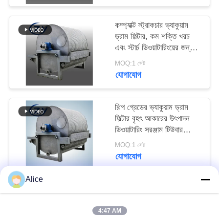
PRIVACY
POLICY
কম্প্যাক্ট স্ট্রাকচার ভ্যাকুয়াম
ড্রাম ফিল্টার, কম শক্তি খরচ
এবং স্টার্চ ডিওয়াটারিংয়ের জন্য
স্টেইনলেস স্টিল SS304
MOQ:1 সেট
যোগাযোগ
শিল্প গ্রেডের ভ্যাকুয়াম ড্রাম
ফিল্টার বৃহৎ আকারের উৎপাদন
ডিওয়াটারিং সরঞ্জাম টিউবার
স্টার্চের জন্য
MOQ:1 সেট
যোগাযোগ
Alice
সব
4:47 AM