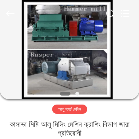
Henan
Zhiyuan
Starch
Engineering
Machinery
Co.,ltd.
All
Rights
বাড়ি
Reserved.
পণ্য
আমাদের
সম্পর্কে
কারখানা
আলু স্টার্চ মেশিন
ভ্রমণ
কাসাভা মিষ্টি আলু মিলিং মেশিন ক্রাশিং বিভাগ জারা
মান
প্রতিরোধী