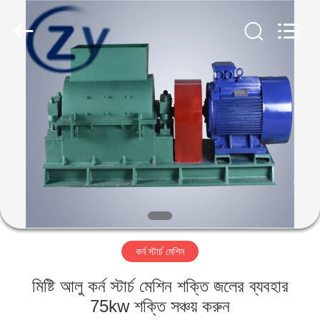
Henan
Zhiyuan
Starch
Engineering
Machinery
Co.,ltd.
All
Rights
বাড়ি
Reserved.
পণ্য
আমাদের
সম্পর্কে
কারখানা
কর্ন স্টার্চ মেশিন
ভ্রমণ
মিষ্টি আলু কর্ন স্টার্চ মেশিন শক্তি জলের ব্যবহার
মান
75kw শক্তি সঞ্চয় করুন